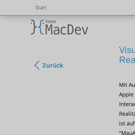
Start
Vis
Real
Zurück
Mit Au
Apple
Intera
Reali
ist au
"MauA