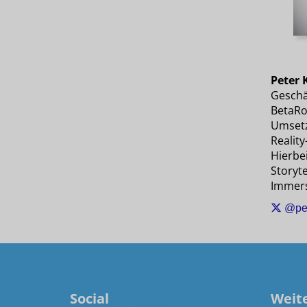
Peter 
Geschä
BetaRo
Umset
Reality
Hierbei
Storyte
Immers
@pet
Social
Weit