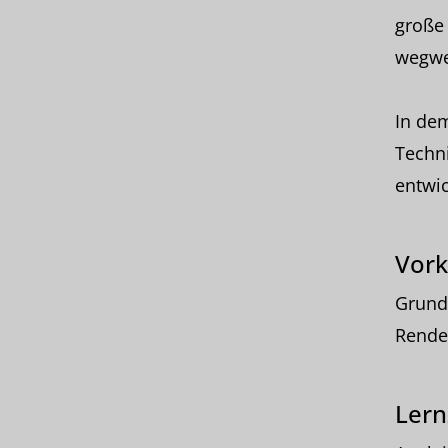
große
wegwe
In de
Techni
entwi
Vork
Grund
Render
Lern