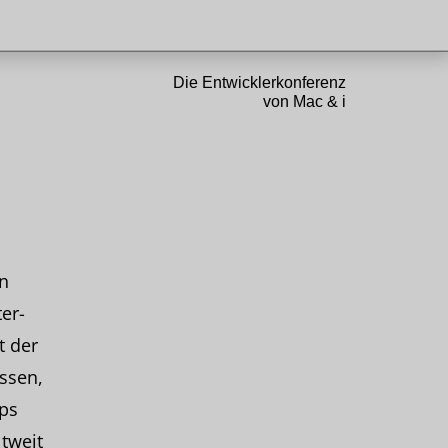
Die Entwicklerkonferenz
von Mac & i
n
er-
t der
ssen,
pps
tweit