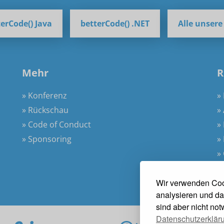
erCode() Java
betterCode() .NET
Alle unser
Mehr
R
» Konferenz
»
» Rückschau
»
» Code of Conduct
»
» Sponsoring
»
»
Wir verwenden Coo
analysieren und da
sind aber nicht no
Datenschutzerklär