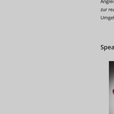
Anglei
zur re
Umgeb
Spea