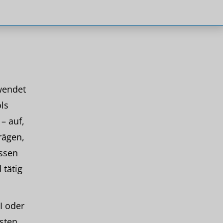
wendet
ls
– auf,
rägen,
ssen
 tätig
I oder
gsten