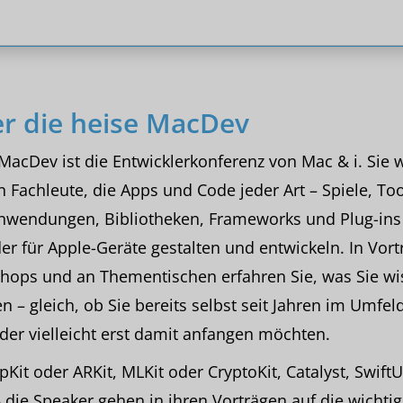
r die heise MacDev
MacDev ist die Entwicklerkonferenz von Mac & i. Sie 
n Fachleute, die Apps und Code jeder Art – Spiele, Too
nwendungen, Bibliotheken, Frameworks und Plug-ins 
er für Apple-Geräte gestalten und entwickeln. In Vort
hops und an Thementischen erfahren Sie, was Sie wi
 – gleich, ob Sie bereits selbst seit Jahren im Umfeld
der vielleicht erst damit anfangen möchten.
Kit oder ARKit, MLKit oder CryptoKit, Catalyst, SwiftU
– die Speaker gehen in ihren Vorträgen auf die wichti