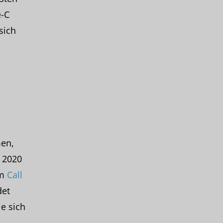
e-C
sich
en,
 2020
em
Call
det
e sich