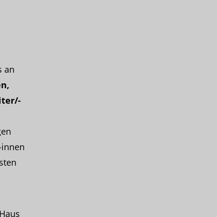
s an
n,
ter/-
gen
-innen
sten
 Haus