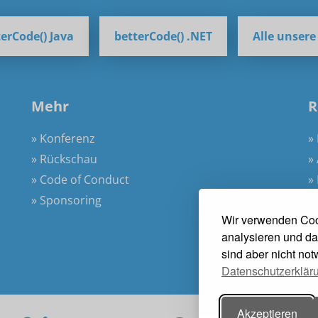
erCode() Java
betterCode() .NET
Alle unser
Mehr
R
» Konferenz
»
» Rückschau
»
» Code of Conduct
»
» Sponsoring
»
Wir verwenden Coo
»
analysieren und da
sind aber nicht no
Datenschutzerklär
Akzeptieren