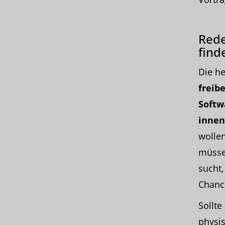
Rede
find
Die h
freib
Softw
innen
wollen
müssen
sucht,
Chanc
Sollte
physi