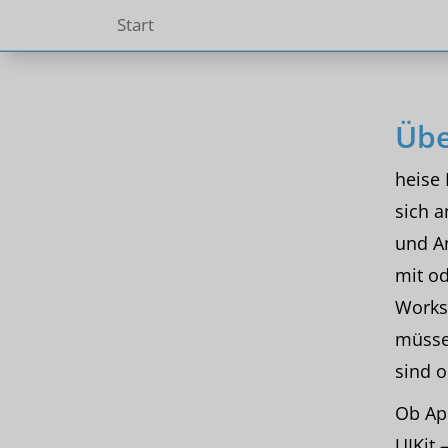
Start
Übe
heise 
sich a
und A
mit od
Works
müssen
sind o
Ob App
UIKit 